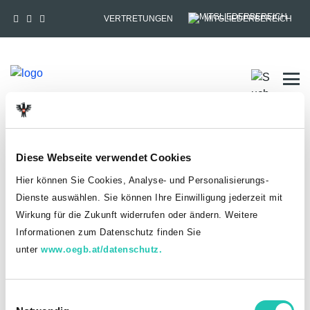
VERTRETUNGEN
MITGLIEDERBEREICH
Tog
HOME
MITGLIEDSCHAFT
Diese Webseite verwendet Cookies
Anmelden
Hier können Sie Cookies, Analyse- und Personalisierungs-
Dienste auswählen. Sie können Ihre Einwilligung jederzeit mit
Du hast bereits einen goed.at-Account?
Wirkung für die Zukunft widerrufen oder ändern. Weitere
Informationen zum Datenschutz finden Sie
ANMELDEN
unter
www.oegb.at/datenschutz.
Noch kein goed.at-Account? Jetzt registrieren!
E