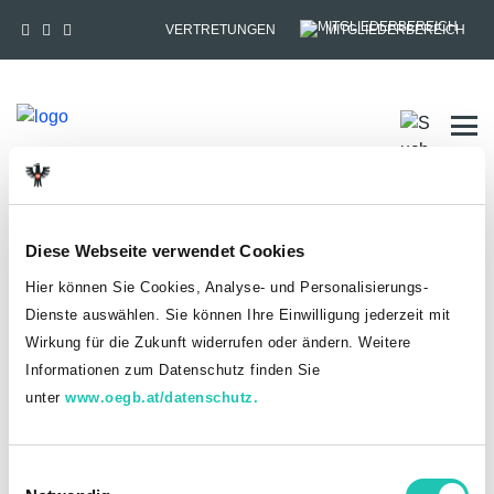
VERTRETUNGEN
MITGLIEDERBEREICH
Tog
HOME
MITGLIEDSCHAFT
Diese Webseite verwendet Cookies
Anmelden
Hier können Sie Cookies, Analyse- und Personalisierungs-
Dienste auswählen. Sie können Ihre Einwilligung jederzeit mit
Du hast bereits einen goed.at-Account?
Wirkung für die Zukunft widerrufen oder ändern. Weitere
Informationen zum Datenschutz finden Sie
ANMELDEN
unter
www.oegb.at/datenschutz.
Noch kein goed.at-Account? Jetzt registrieren!
E